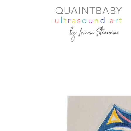
QUAINTBABY
u
l
t
r
a
s
o
u
n
d
a
r
t
by Laura Steerman