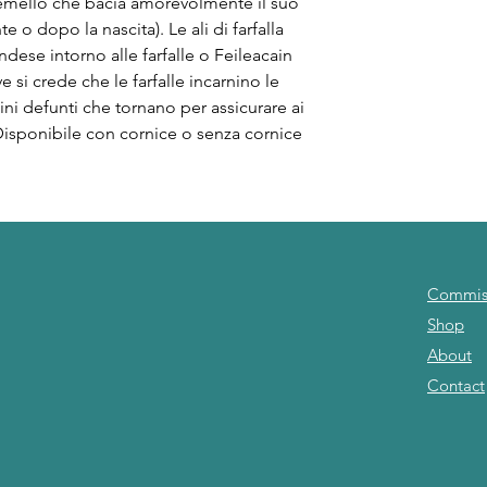
gemello che bacia amorevolmente il suo
 o dopo la nascita). Le ali di farfalla
dese intorno alle farfalle o Feileacain
 si crede che le farfalle incarnino le
i defunti che tornano per assicurare ai
isponibile con cornice o senza cornice
Commis
Shop
About
Contact
om