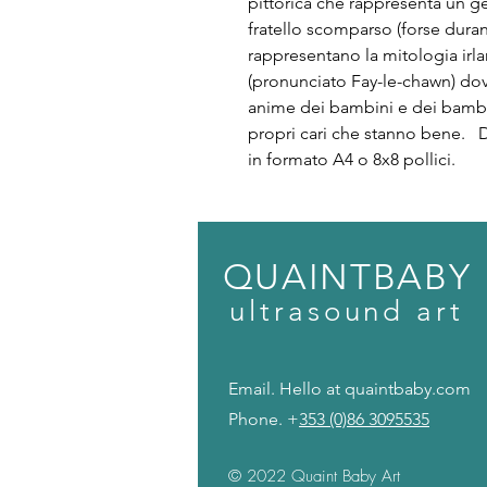
pittorica che rappresenta un 
fratello scomparso (forse durante
rappresentano la mitologia irlan
(pronunciato Fay-le-chawn) dove
anime dei bambini e dei bambin
propri cari che stanno bene. D
in formato A4 o 8x8 pollici.
QUAINTBABY
ult
r
a
s
o
u
n
d
art
Email. Hello at quaintbaby.c
Phone. +
353 (0)86 3095535
© 2022 Quaint Baby Art