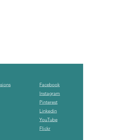
sions
Facebook
Instagram
Pinterest
Linkedin
YouTube
Flickr